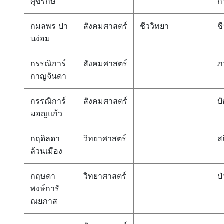
ศุขรักษ์
ก
กมลพร ปา
สังคมศาสตร์
ชีววิทยา
ช
นง่อม
กรรณิการ์
สังคมศาสตร์
ภ
กาญจันดา
กรรณิการ์
สังคมศาสตร์
บ
มอญแก้ว
กฤดิลดา
วิทยาศาสตร์
สก
ล้วนเมือง
กฤษดา
วิทยาศาสตร์
ป่
พงษ์การั
ณยภาส