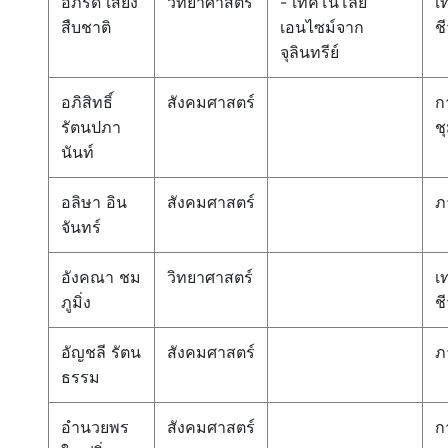
อภิรดี เสียง
วิทยาศาสตร์
- เทคโนโลยี
เ
สืบชาติ
เอนไซม์จาก
ช
จุลินทรีย์
อภิสิทธิ์
สังคมศาสตร์
ก
รัตนปภา
ช
นันท์
อลิษา อิน
สังคมศาสตร์
ภ
จันทร์
อังคณา ชม
วิทยาศาสตร์
เ
ภูมิ่ง
ช
อัญชลี รัตน
สังคมศาสตร์
ภ
ธรรม
อำนวยพร
สังคมศาสตร์
ก