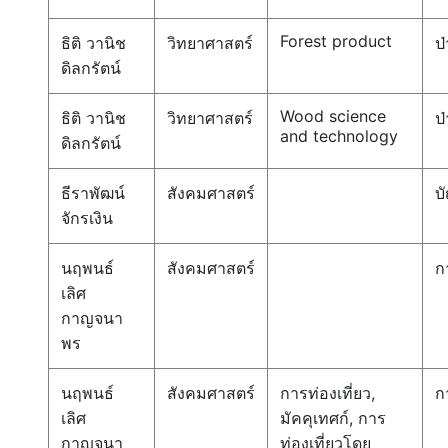
Forest product
ธิติ วานิช
วิทยาศาสตร์
ป่
ดิลกรัตน์
Wood science
ธิติ วานิช
วิทยาศาสตร์
ป่
and technology
ดิลกรัตน์
ธีราพัฒน์
สังคมศาสตร์
บ
จักรเงิน
นฤพนธ์
สังคมศาสตร์
ก
เลิศ
กาญจนา
พร
นฤพนธ์
สังคมศาสตร์
การท่องเที่ยว,
ก
เลิศ
มัคคุเทศก์, การ
กาญจนา
ท่องเที่ยวโดย