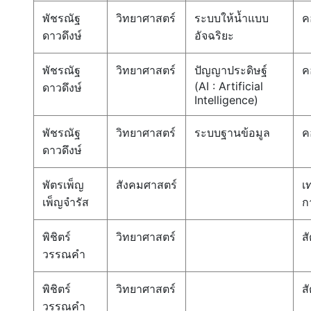
พัชรณัฐ
วิทยาศาสตร์
ระบบให้น้ำแบบ
ค
ดาวดึงษ์
อัจฉริยะ
พัชรณัฐ
วิทยาศาสตร์
ปัญญาประดิษฐ์
ค
(AI : Artificial
ดาวดึงษ์
Intelligence)
พัชรณัฐ
วิทยาศาสตร์
ระบบฐานข้อมูล
ค
ดาวดึงษ์
พัตรเพ็ญ
สังคมศาสตร์
เ
เพ็ญจำรัส
ก
พิชิตร์
วิทยาศาสตร์
สั
วรรณคำ
พิชิตร์
วิทยาศาสตร์
สั
วรรณคำ