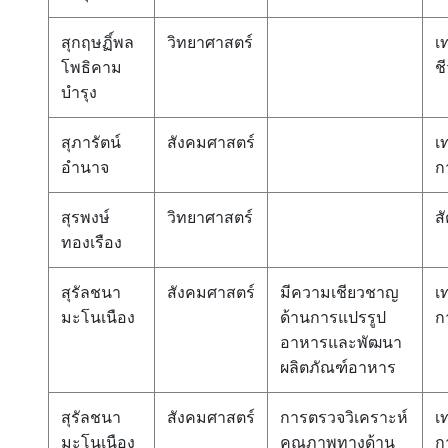
สุกฤษฏิ์พล
วิทยาศาสตร์
เ
โพธิคาม
ช
บำรุง
สุภารัตน์
สังคมศาสตร์
เ
อำนาจ
ก
สุรพงษ์
วิทยาศาสตร์
สั
ทองเรือง
สุรัลชนา
สังคมศาสตร์
มีความเชียวชาญ
เ
มะโนเนือง
ด้านการแปรรูป
ก
อาหารและพัฒนา
ผลิตภัณฑ์อาหาร
สุรัลชนา
สังคมศาสตร์
การตรวจวิเคราะห์
เ
มะโนเนือง
คุณภาพทางด้าน
ก