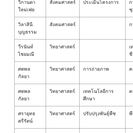
วิกานดา
สังคมศาสตร์
ประเมินโครงการ
ก
ใหม่เฟย
ช
วิลาสินี
สังคมศาสตร์
ก
บุญธรรม
วีรนันท์
วิทยาศาสตร์
เ
ไชยมณี
ช
ศตพล
วิทยาศาสตร์
การถ่ายภาพ
ค
กัลยา
ศตพล
วิทยาศาสตร์
เทคโนโลยีการ
ค
กัลยา
ศึกษา
ศรายุทธ
วิทยาศาสตร์
ปรับปรุงพันธุ์พืช
พ
ตรีรัตน์