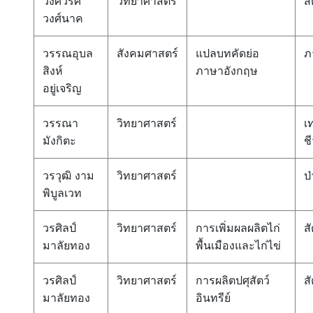
วงศ์วริศ
วิทยาศาสตร์
สั
วงศ์นาค
วรรณอุบล
สังคมศาสตร์
แปลบทคัดย่อ
ภ
สิงห์
ภาษาอังกฤษ
อยู่เจริญ
วรรณา
วิทยาศาสตร์
เ
มังกิตะ
ช
วรวุฒิ งาม
วิทยาศาสตร์
ป่
พิบูลเวท
วรศิลป์
วิทยาศาสตร์
การเพิ่มผลผลิตไก่
สั
มาลัยทอง
พื้นเมืองและไก่ไข่
วรศิลป์
วิทยาศาสตร์
การผลิตปศุสัตว์
สั
มาลัยทอง
อินทรีย์