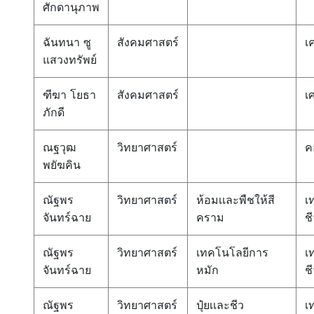
ศักดานุภาพ
ฉันทนา ซู
สังคมศาสตร์
เ
แสวงทรัพย์
ฑีฆา โยธา
สังคมศาสตร์
เ
ภักดี
ณฐวุฒ
วิทยาศาสตร์
ค
พยัฆคิน
ณัฐพร
วิทยาศาสตร์
ห้อมเเละพืชให้สี
เ
จันทร์ฉาย
คราม
ช
ณัฐพร
วิทยาศาสตร์
เทคโนโลยีการ
เ
จันทร์ฉาย
หมัก
ช
ณัฐพร
วิทยาศาสตร์
ปุ๋ยเเละชีว
เ