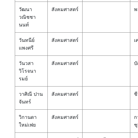
วัฒนา
สังคมศาสตร์
พ
วณิชชา
นนท์
วันทนีย์
สังคมศาสตร์
เ
แพงศรี
วันวสา
สังคมศาสตร์
บ
วิโรจนา
รมย์
วาศิณี ปาน
สังคมศาสตร์
ช
จันทร์
วิกานดา
สังคมศาสตร์
ก
ใหม่เฟย
ช