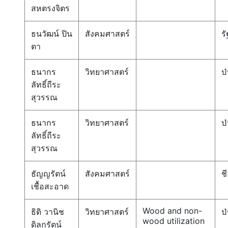
สหตรงจิตร
ธนวัฒน์ ปิน
สังคมศาสตร์
ร
ตา
ธนากร
วิทยาศาสตร์
ป่
ลัทธิ์ถีระ
สุวรรณ
ธนากร
วิทยาศาสตร์
ป่
ลัทธิ์ถีระ
สุวรรณ
ธัญญรัตน์
สังคมศาสตร์
ช
เชื้อสะอาด
Wood and non-
ธิติ วานิช
วิทยาศาสตร์
ป่
wood utilization
ดิลกรัตน์