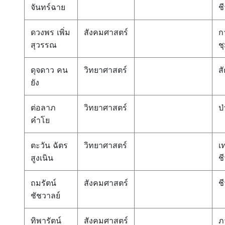
จันทร์ฉาย
ช
ดวงพร เพิ่ม
สังคมศาสตร์
ก
สุวรรณ
ช
ดุจดาว คน
วิทยาศาสตร์
สั
ยัง
ต่อลาภ
วิทยาศาสตร์
ป่
คำโย
ตะวัน ฉัตร
วิทยาศาสตร์
เ
สูงเนิน
ช
ถมรัตน์
สังคมศาสตร์
ช
ชัชวาลย์
ทิพารัตน์
สังคมศาสตร์
ภ