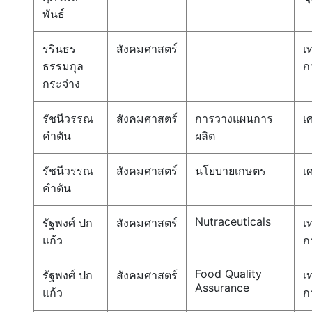
พันธ์
รรินธร
สังคมศาสตร์
เ
ธรรมกุล
ก
กระจ่าง
รัชนีวรรณ
สังคมศาสตร์
การวางแผนการ
เ
คำตัน
ผลิต
รัชนีวรรณ
สังคมศาสตร์
นโยบายเกษตร
เ
คำตัน
Nutraceuticals
รัฐพงศ์ ปก
สังคมศาสตร์
เ
แก้ว
ก
Food Quality
รัฐพงศ์ ปก
สังคมศาสตร์
เ
Assurance
แก้ว
ก