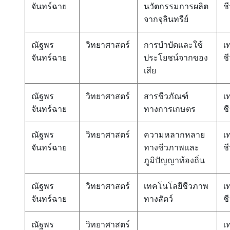
จันทร์ฉาย
นวัตกรรมการผลิต
ช
จากจุลินทรีย์
ณัฐพร
วิทยาศาสตร์
การบำบัดเเละใช้
เ
จันทร์ฉาย
ประโยชน์จากของ
ช
เสีย
ณัฐพร
วิทยาศาสตร์
สารชีวภัณฑ์
เ
จันทร์ฉาย
ทางการเกษตร
ช
ณัฐพร
วิทยาศาสตร์
ความหลากหลาย
เ
จันทร์ฉาย
ทางชีวภาพเเละ
ช
ภูมิปัญญาท้องถิ่น
ณัฐพร
วิทยาศาสตร์
เทคโนโลยีชีวภาพ
เ
จันทร์ฉาย
ทางสัตว์
ช
ณัฐพร
วิทยาศาสตร์
เ