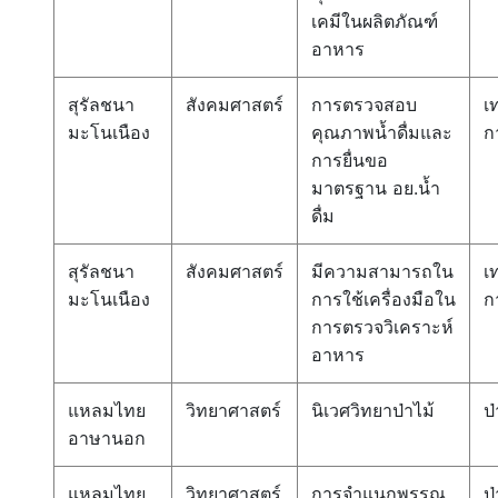
เคมีในผลิตภัณฑ์
อาหาร
สุรัลชนา
สังคมศาสตร์
การตรวจสอบ
เ
มะโนเนือง
คุณภาพน้ำดื่มและ
ก
การยื่นขอ
มาตรฐาน อย.น้ำ
ดื่ม
สุรัลชนา
สังคมศาสตร์
มีความสามารถใน
เ
มะโนเนือง
การใช้เครื่องมือใน
ก
การตรวจวิเคราะห์
อาหาร
แหลมไทย
วิทยาศาสตร์
นิเวศวิทยาป่าไม้
ป่
อาษานอก
แหลมไทย
วิทยาศาสตร์
การจำแนกพรรณ
ป่