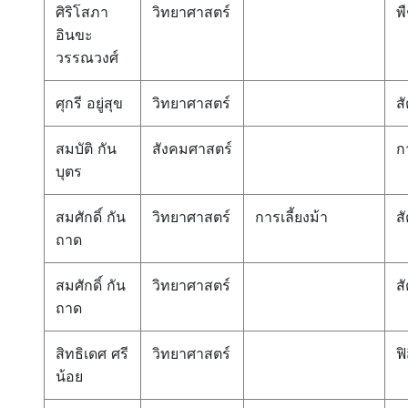
ศิริโสภา
วิทยาศาสตร์
พ
อินขะ
วรรณวงศ์
ศุกรี อยู่สุข
วิทยาศาสตร์
สั
สมบัติ กัน
สังคมศาสตร์
ก
บุตร
สมศักดิ์ กัน
วิทยาศาสตร์
การเลี้ยงม้า
สั
ถาด
สมศักดิ์ กัน
วิทยาศาสตร์
สั
ถาด
สิทธิเดศ ศรี
วิทยาศาสตร์
ฟิ
น้อย