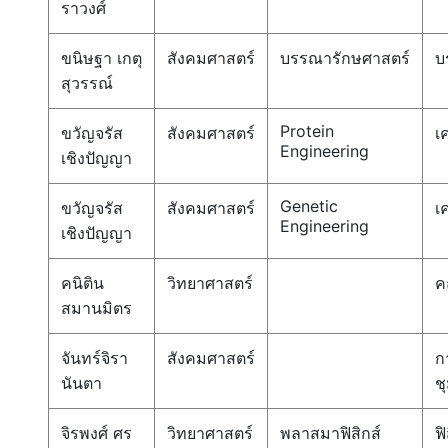
ราวงศ์
ขนิษฐา เกตุ
สังคมศาสตร์
บรรณารักษศาสตร์
บ
สุวรรณ์
Protein
ขวัญจรัส
สังคมศาสตร์
เ
Engineering
เชิงปัญญา
Genetic
ขวัญจรัส
สังคมศาสตร์
เ
Engineering
เชิงปัญญา
คนิติน
วิทยาศาสตร์
ค
สมานมิตร
จันทร์จิรา
สังคมศาสตร์
ก
นันตา
ช
จิรพงศ์ ศร
วิทยาศาสตร์
พลาสมาฟิสิกส์
ฟิ