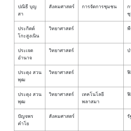
ปณิธี บุญ
สังคมศาสตร์
การจัดการชุมชน
ก
สา
ช
ประกิตต์
วิทยาศาสตร์
พ
โกะสูงเนิน
ประเจต
วิทยาศาสตร์
ป่
อำนาจ
ประดุง สวน
วิทยาศาสตร์
ฟิ
พุฒ
ประดุง สวน
วิทยาศาสตร์
เทคโนโลยี
ฟิ
พุฒ
พลาสมา
ปัญจพร
สังคมศาสตร์
ร
คำโย