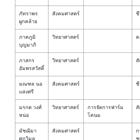
ภัทราพร
สังคมศาสตร์
ช
ผูกคล้าย
ภาคภูมิ
วิทยาศาสตร์
ค
บุญมาภิ
ภาสกร
วิทยาศาสตร์
สั
อัมพรสวัสดิ์
มณฑล นอ
สังคมศาสตร์
ช
แสงศรี
มรกต วงศ์
วิทยาศาสตร์
การจัดการฟาร์ม
สั
หน่อ
โคนม
มัชฌิมา
สังคมศาสตร์
ก
ศุภวิมล
ช