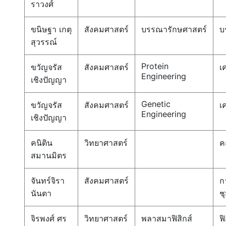
ราวงศ์
ขนิษฐา เกตุ
สังคมศาสตร์
บรรณารักษศาสตร์
บ
สุวรรณ์
Protein
ขวัญจรัส
สังคมศาสตร์
เ
Engineering
เชิงปัญญา
Genetic
ขวัญจรัส
สังคมศาสตร์
เ
Engineering
เชิงปัญญา
คนิติน
วิทยาศาสตร์
ค
สมานมิตร
จันทร์จิรา
สังคมศาสตร์
ก
นันตา
ช
จิรพงศ์ ศร
วิทยาศาสตร์
พลาสมาฟิสิกส์
ฟิ