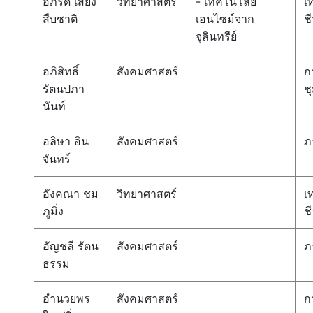
อภิรดี เสียง
วิทยาศาสตร์
- เทคโนโลยี
เ
สืบชาติ
เอนไซม์จาก
ช
จุลินทรีย์
อภิสิทธิ์
สังคมศาสตร์
ก
รัตนปภา
ช
นันท์
อลิษา อิน
สังคมศาสตร์
ภ
จันทร์
อังคณา ชม
วิทยาศาสตร์
เ
ภูมิ่ง
ช
อัญชลี รัตน
สังคมศาสตร์
ภ
ธรรม
อำนวยพร
สังคมศาสตร์
ก