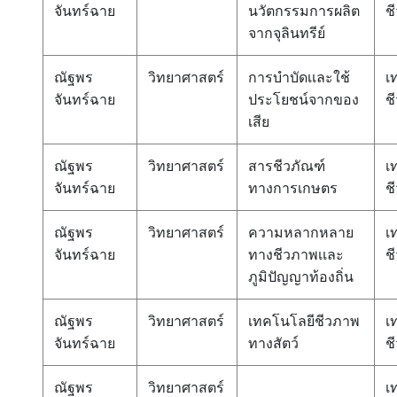
จันทร์ฉาย
นวัตกรรมการผลิต
ช
จากจุลินทรีย์
ณัฐพร
วิทยาศาสตร์
การบำบัดเเละใช้
เ
จันทร์ฉาย
ประโยชน์จากของ
ช
เสีย
ณัฐพร
วิทยาศาสตร์
สารชีวภัณฑ์
เ
จันทร์ฉาย
ทางการเกษตร
ช
ณัฐพร
วิทยาศาสตร์
ความหลากหลาย
เ
จันทร์ฉาย
ทางชีวภาพเเละ
ช
ภูมิปัญญาท้องถิ่น
ณัฐพร
วิทยาศาสตร์
เทคโนโลยีชีวภาพ
เ
จันทร์ฉาย
ทางสัตว์
ช
ณัฐพร
วิทยาศาสตร์
เ