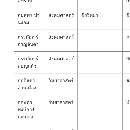
ศุขรักษ์
ก
กมลพร ปา
สังคมศาสตร์
ชีววิทยา
ช
นง่อม
กรรณิการ์
สังคมศาสตร์
ภ
กาญจันดา
กรรณิการ์
สังคมศาสตร์
บ
มอญแก้ว
กฤดิลดา
วิทยาศาสตร์
สก
ล้วนเมือง
กฤษดา
วิทยาศาสตร์
ป่
พงษ์การั
ณยภาส