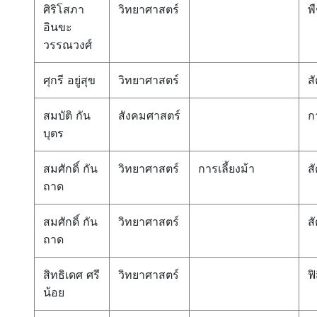
ศิริโสภา
วิทยาศาสตร์
พ
อินขะ
วรรณวงศ์
ศุกรี อยู่สุข
วิทยาศาสตร์
สั
สมบัติ กัน
สังคมศาสตร์
ก
บุตร
สมศักดิ์ กัน
วิทยาศาสตร์
การเลี้ยงม้า
สั
ถาด
สมศักดิ์ กัน
วิทยาศาสตร์
สั
ถาด
สิทธิเดศ ศรี
วิทยาศาสตร์
ฟิ
น้อย