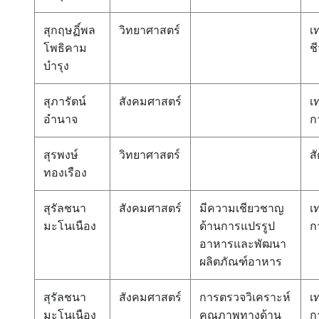
สุกฤษฏิ์พล
วิทยาศาสตร์
เ
โพธิคาม
ช
บำรุง
สุภารัตน์
สังคมศาสตร์
เ
อำนาจ
ก
สุรพงษ์
วิทยาศาสตร์
สั
ทองเรือง
สุรัลชนา
สังคมศาสตร์
มีความเชียวชาญ
เ
มะโนเนือง
ด้านการแปรรูป
ก
อาหารและพัฒนา
ผลิตภัณฑ์อาหาร
สุรัลชนา
สังคมศาสตร์
การตรวจวิเคราะห์
เ
มะโนเนือง
คุณภาพทางด้าน
ก