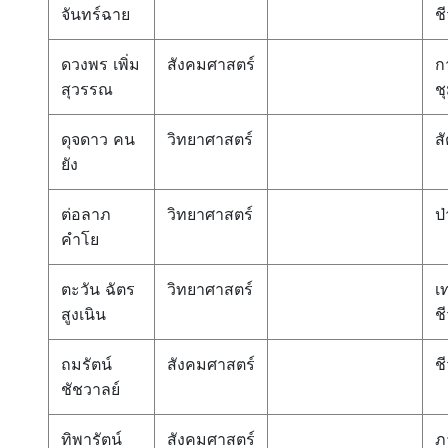
จันทร์ฉาย
ช
ดวงพร เพิ่ม
สังคมศาสตร์
ก
สุวรรณ
ช
ดุจดาว คน
วิทยาศาสตร์
สั
ยัง
ต่อลาภ
วิทยาศาสตร์
ป่
คำโย
ตะวัน ฉัตร
วิทยาศาสตร์
เ
สูงเนิน
ช
ถมรัตน์
สังคมศาสตร์
ช
ชัชวาลย์
ทิพารัตน์
สังคมศาสตร์
ภ