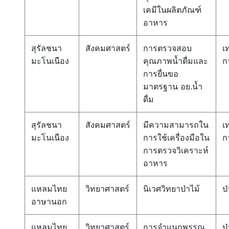
เคมีในผลิตภัณฑ์
อาหาร
สุรัลชนา
สังคมศาสตร์
การตรวจสอบ
เ
มะโนเนือง
คุณภาพน้ำดื่มและ
ก
การยื่นขอ
มาตรฐาน อย.น้ำ
ดื่ม
สุรัลชนา
สังคมศาสตร์
มีความสามารถใน
เ
มะโนเนือง
การใช้เครื่องมือใน
ก
การตรวจวิเคราะห์
อาหาร
แหลมไทย
วิทยาศาสตร์
นิเวศวิทยาป่าไม้
ป่
อาษานอก
แหลมไทย
วิทยาศาสตร์
การจำแนกพรรณ
ป่