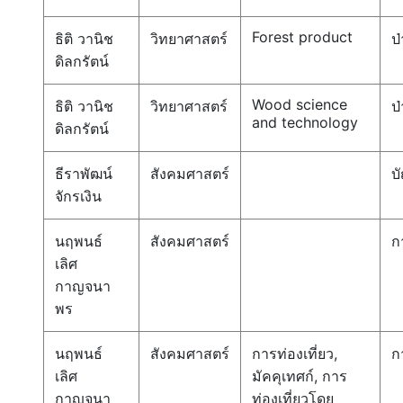
Forest product
ธิติ วานิช
วิทยาศาสตร์
ป่
ดิลกรัตน์
Wood science
ธิติ วานิช
วิทยาศาสตร์
ป่
and technology
ดิลกรัตน์
ธีราพัฒน์
สังคมศาสตร์
บ
จักรเงิน
นฤพนธ์
สังคมศาสตร์
ก
เลิศ
กาญจนา
พร
นฤพนธ์
สังคมศาสตร์
การท่องเที่ยว,
ก
เลิศ
มัคคุเทศก์, การ
กาญจนา
ท่องเที่ยวโดย