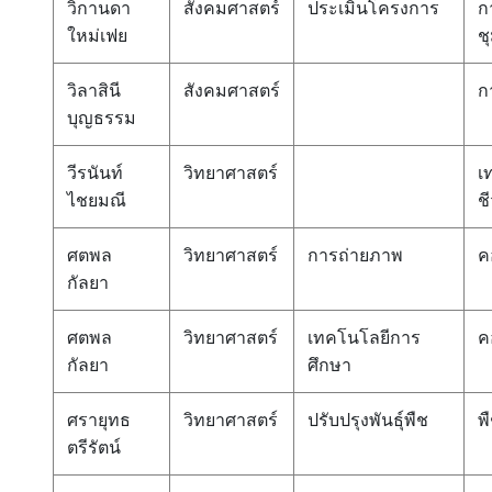
วิกานดา
สังคมศาสตร์
ประเมินโครงการ
ก
ใหม่เฟย
ช
วิลาสินี
สังคมศาสตร์
ก
บุญธรรม
วีรนันท์
วิทยาศาสตร์
เ
ไชยมณี
ช
ศตพล
วิทยาศาสตร์
การถ่ายภาพ
ค
กัลยา
ศตพล
วิทยาศาสตร์
เทคโนโลยีการ
ค
กัลยา
ศึกษา
ศรายุทธ
วิทยาศาสตร์
ปรับปรุงพันธุ์พืช
พ
ตรีรัตน์