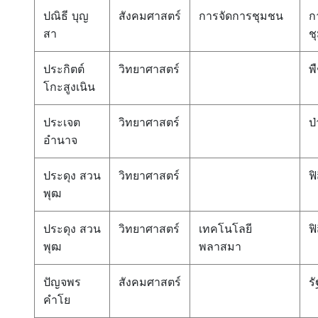
ปณิธี บุญ
สังคมศาสตร์
การจัดการชุมชน
ก
สา
ช
ประกิตต์
วิทยาศาสตร์
พ
โกะสูงเนิน
ประเจต
วิทยาศาสตร์
ป่
อำนาจ
ประดุง สวน
วิทยาศาสตร์
ฟิ
พุฒ
ประดุง สวน
วิทยาศาสตร์
เทคโนโลยี
ฟิ
พุฒ
พลาสมา
ปัญจพร
สังคมศาสตร์
ร
คำโย