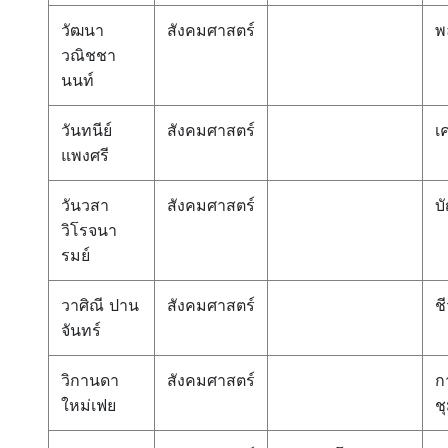
วัฒนา
สังคมศาสตร์
พ
วณิชชา
นนท์
วันทนีย์
สังคมศาสตร์
เ
แพงศรี
วันวสา
สังคมศาสตร์
บ
วิโรจนา
รมย์
วาศิณี ปาน
สังคมศาสตร์
ช
จันทร์
วิกานดา
สังคมศาสตร์
ก
ใหม่เฟย
ช