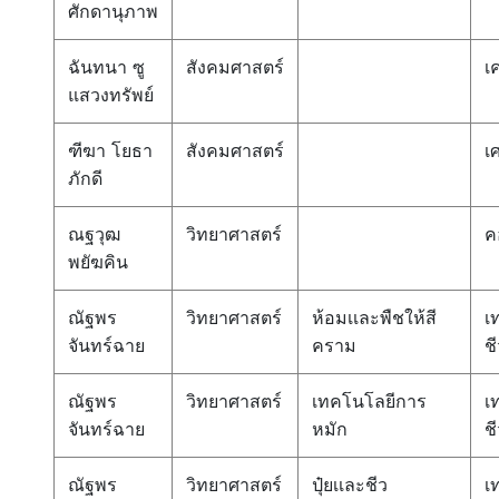
ศักดานุภาพ
ฉันทนา ซู
สังคมศาสตร์
เ
แสวงทรัพย์
ฑีฆา โยธา
สังคมศาสตร์
เ
ภักดี
ณฐวุฒ
วิทยาศาสตร์
ค
พยัฆคิน
ณัฐพร
วิทยาศาสตร์
ห้อมเเละพืชให้สี
เ
จันทร์ฉาย
คราม
ช
ณัฐพร
วิทยาศาสตร์
เทคโนโลยีการ
เ
จันทร์ฉาย
หมัก
ช
ณัฐพร
วิทยาศาสตร์
ปุ๋ยเเละชีว
เ