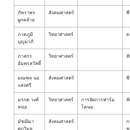
ภัทราพร
สังคมศาสตร์
ช
ผูกคล้าย
ภาคภูมิ
วิทยาศาสตร์
ค
บุญมาภิ
ภาสกร
วิทยาศาสตร์
สั
อัมพรสวัสดิ์
มณฑล นอ
สังคมศาสตร์
ช
แสงศรี
มรกต วงศ์
วิทยาศาสตร์
การจัดการฟาร์ม
สั
หน่อ
โคนม
มัชฌิมา
สังคมศาสตร์
ก
ศุภวิมล
ช