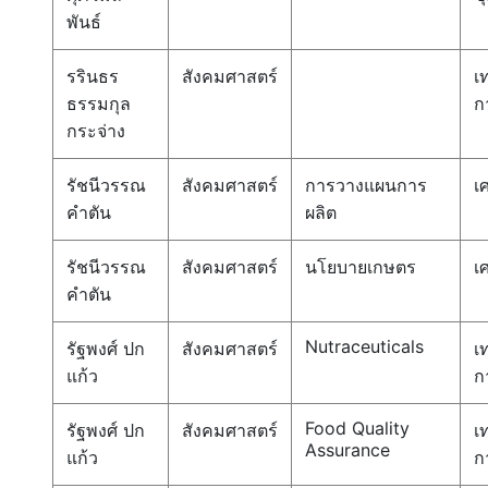
พันธ์
รรินธร
สังคมศาสตร์
เ
ธรรมกุล
ก
กระจ่าง
รัชนีวรรณ
สังคมศาสตร์
การวางแผนการ
เ
คำตัน
ผลิต
รัชนีวรรณ
สังคมศาสตร์
นโยบายเกษตร
เ
คำตัน
Nutraceuticals
รัฐพงศ์ ปก
สังคมศาสตร์
เ
แก้ว
ก
Food Quality
รัฐพงศ์ ปก
สังคมศาสตร์
เ
Assurance
แก้ว
ก