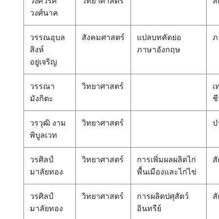
วงศ์วริศ
วิทยาศาสตร์
สั
วงศ์นาค
วรรณอุบล
สังคมศาสตร์
แปลบทคัดย่อ
ภ
สิงห์
ภาษาอังกฤษ
อยู่เจริญ
วรรณา
วิทยาศาสตร์
เ
มังกิตะ
ช
วรวุฒิ งาม
วิทยาศาสตร์
ป่
พิบูลเวท
วรศิลป์
วิทยาศาสตร์
การเพิ่มผลผลิตไก่
สั
มาลัยทอง
พื้นเมืองและไก่ไข่
วรศิลป์
วิทยาศาสตร์
การผลิตปศุสัตว์
สั
มาลัยทอง
อินทรีย์