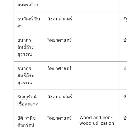
สหตรงจิตร
ธนวัฒน์ ปิน
สังคมศาสตร์
ร
ตา
ธนากร
วิทยาศาสตร์
ป่
ลัทธิ์ถีระ
สุวรรณ
ธนากร
วิทยาศาสตร์
ป่
ลัทธิ์ถีระ
สุวรรณ
ธัญญรัตน์
สังคมศาสตร์
ช
เชื้อสะอาด
Wood and non-
ธิติ วานิช
วิทยาศาสตร์
ป่
wood utilization
ดิลกรัตน์