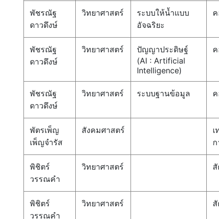
พัชรณัฐ
วิทยาศาสตร์
ระบบให้น้ำแบบ
ค
ดาวดึงษ์
อัจฉริยะ
พัชรณัฐ
วิทยาศาสตร์
ปัญญาประดิษฐ์
ค
(AI : Artificial
ดาวดึงษ์
Intelligence)
พัชรณัฐ
วิทยาศาสตร์
ระบบฐานข้อมูล
ค
ดาวดึงษ์
พัตรเพ็ญ
สังคมศาสตร์
เ
เพ็ญจำรัส
ก
พิชิตร์
วิทยาศาสตร์
สั
วรรณคำ
พิชิตร์
วิทยาศาสตร์
สั
วรรณคำ